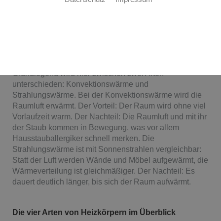
Heizkörper austauschen? Haustechnik
Herrmannsdörfer ist der perfekte Ansprechpartner für Ihr
Projekt – von der Auswahl des richtigen Heizkörpers bis
zur fertigen Installation!
Bei der Auswahl des Heizkörpers ist es wichtig, sich mit
dem Unterschied in der Wärmeverteilung zu befassen.
Grundlegend wird hier zwischen zwei Arten
unterschieden: Konvektionswärme und
Strahlungswärme. Bei der Konvektionswärme wird die
Raumluft erwärmt. Der Vorteil: Der Raum wird ohne viel
Vorlaufzeit warm. Der Nachteil: Die Raumluft und mit ihr
der Staub kommen in Bewegung, was vor allem
Hausstauballergiker schnell merken. Die
Strahlungswärme ist mit Sonnenstrahlen vergleichbar:
Statt der Luft werden Wände und Möbel aufgewärmt, die
Wärmeverteilung ist gleichmäßiger. Der Nachteil: Es
dauert deutlich länger, bis sich der Raum aufwärmt.
Die vier Arten von Heizkörpern im Überblick