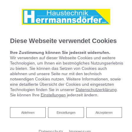
Diese Webseite verwendet Cookies
Ihre Zustimmung können Sie jederzeit widerrufen.
Wir verwenden auf dieser Webseite Cookies und weitere
Technologien, um Ihnen ein bestmögliches Nutzungserlebnis
zu bieten. Sie können das Setzen von Cookies auch
ablehnen und unsere Seite nur mit den technisch
notwendigen Cookies nutzen. Weitere Informationen, sowie
eine detaillierte Übersicht der Cookies und eingesetzten
Technologien finden Sie in unserer
Datenschutzerklärung
.
Sie können Ihre
Einstellungen
jederzeit ändern.
Ihr Partner für Heizkörper
Der ideale Heizkörper für Ihre Ansprüche
Ablehnen
Ablehnen
Einstellungen
Akzeptieren
Sie planen einen Neubau oder wollen Ihre alten
Datenschutz
Impressum