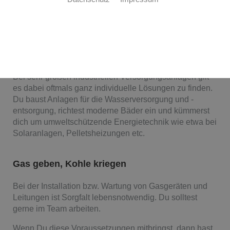
Ohne dich läuft nichts
Als Anlagenmechaniker/-in für Sanitär-, Heizungs- und
Klimatechnik sorgst du unter anderem dafür, dass das
kühle oder warme Wasser zuverlässig aus dem Hahn
kommt.
Bei sehr großen industriellen Versorgungsanlagen gilt
es dabei oftmals ganz individuelle Lösungen zu finden.
Du baust Anlagen für die Wasserversorgung und -
entsorgung, richtest moderne Bäder ein und kümmerst
dich um umweltschützende Energietechnik wie etwa bei
Solaranlagen, Pelletsheizungen etc.
Gas geben, Kohle kriegen
Bei der Installation bzw. Wartung von Gasgeräten und
Leitungen ist Sorgfalt lebensnotwendig. Du solltest
gerne im Team arbeiten.
Wenn Du diese Voraussetzungen mitbringst, dann hast